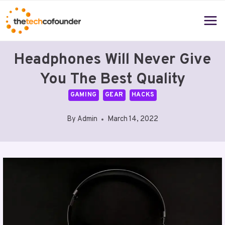
Skip
to
content
Headphones Will Never Give
You The Best Quality
GAMING
GEAR
HACKS
By
Admin
March 14, 2022